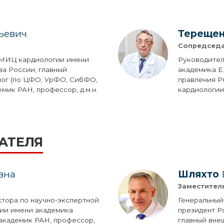
ьевич
Тереще
Сопредсед
НМИЦ кардиологии имени
Руководите
ва России, главный
академика Е
лог (по ЦФО, УрФО, СибФО,
правления Р
мик РАН, профессор, д.м.н.
кардиологии»
АТЕЛЯ
вна
Шляхто
Заместител
ктора по научно-экспертной
Генеральный
ии имени академика
президент Р
 академик РАН, профессор,
главный вне