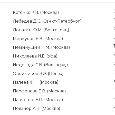
Котенко К.В. (Москва)
Лебедев Д.С. (Санкт-Петербург)
Лопатин Ю.М. (Волгоград)
Меркулов Е.В. (Москва)
Неминущий Н.М. (Москва)
Николаева И.Е. (Уфа)
Недогода С.В. (Волгоград)
Олейников В.Э. (Пенза)
Палеев Ф.Н. (Москва)
Парфенова Е.В. (Москва)
Панченко Е.П. (Москва)
Певзнер А.В. (Москва)