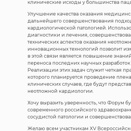
клинические исходы у большинства пац
Улучшение качества оказания медицин
дальнейшего совершенствования подход
кардиологической патологией. Использ
диагностики и лечения, совершенствов
технических аспектов оказания неотло
инновационных технологий позволит и
в этой связи является повышение знани
переноса последних научных разработок
Реализации этих задач служит четкая пр
которого планируется проведение плена
клинических случаев, где будут предст
неотложной кардиологии.
Хочу выразить уверенность, что Форум б
современного российского здравоохран
сосудистой патологии и совершенствов
Желаю всем участникам XV Всероссийск