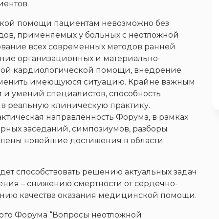
иентов.
ской помощи пациентам невозможно без
ов, применяемых у больных с неотложной
ование всех современных методов ранней
ание организационных и материально-
жной кардиологической помощи, внедрение
зменить имеющуюся ситуацию. Крайне важным
й и умений специалистов, способность
 в реальную клиническую практику.
актическая направленность Форума, в рамках
рных заседаний, симпозиумов, разборы
авлены новейшие достижения в области
удет способствовать решению актуальных задач
ения – снижению смертности от сердечно-
анию качества оказания медицинской помощи.
ого Форума “Вопросы неотложной