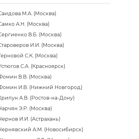
Саидова М.А. (Москва)
Самко А.Н. (Москва)
Сергиенко В.Б. (Москва)
Староверов И.И. (Москва)
Терновой С.К. (Москва)
Устюгов С.А. (Красноярск)
Фомин В.В. (Москва)
Фомин И.В. (Нижний Новгород)
Хрипун А.В. (Ростов-на-Дону)
Чарчян Э.Р. (Москва)
Чернов И.И. (Астрахань)
Чернявский А.М. (Новосибирск)