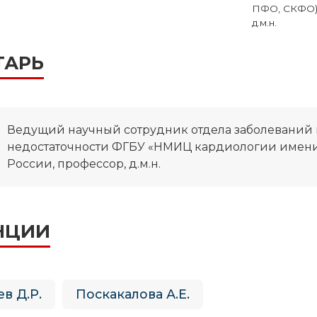
ПФО, СКФО) 
д.м.н.
ТАРЬ
Ведущий научный сотрудник отдела заболеваний
недостаточности ФГБУ «НМИЦ кардиологии имени
России, профессор, д.м.н.
НЦИИ
в Д.Р.
Поскакалова А.Е.